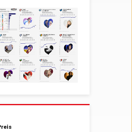
ng Contest 2024. Finnland liegt mit 45 % Wahrscheinlichkeit de
Preis