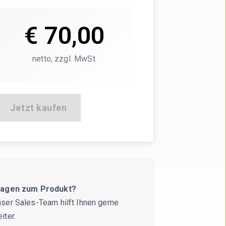
€ 70,00
€ 70,00
netto, zzgl. MwSt.
netto, zzgl. MwSt.
Jetzt kaufen
ragen zum Produkt?
ser Sales-Team hilft Ihnen gerne
iter.